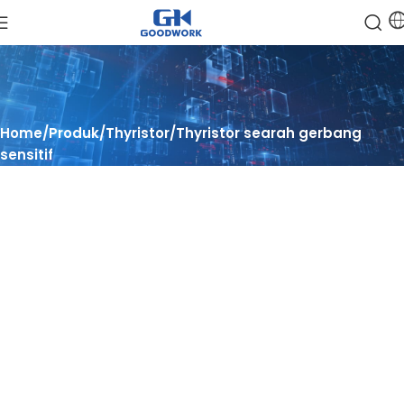
Home
Produk
Thyristor
Thyristor searah gerbang
sensitif