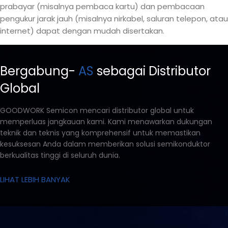
prabayar (misalnya pembaca kartu) dan pembacaan
pengukur jarak jauh (misalnya nirkabel, saluran telepon, atau
internet) dapat dengan mudah disertakan.
Bergabung-
AS
sebagai Distributor
Global
GOODWORK Semicon mencari distributor global untuk
memperluas jangkauan kami. Kami menawarkan dukungan
teknik dan teknis yang komprehensif untuk memastikan
kesuksesan Anda dalam memberikan solusi semikonduktor
berkualitas tinggi di seluruh dunia.
LIHAT LEBIH BANYAK