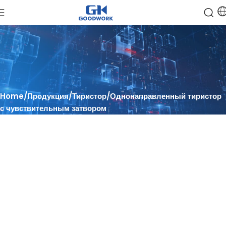
Home
Продукция
Тиристор
Однонаправленный тиристор
с чувствительным затвором