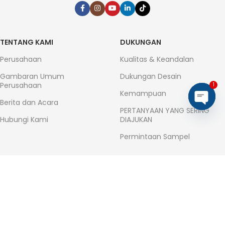
TENTANG KAMI
DUKUNGAN
Perusahaan
Kualitas & Keandalan
Gambaran Umum
Dukungan Desain
Perusahaan
1
Kemampuan
Berita dan Acara
PERTANYAAN YANG SERING
Open
Hubungi Kami
DIAJUKAN
chaty
Permintaan Sampel
APLIKASI
PRODUK
Otomotif
Dioda
Konsumen
Penyearah Jembatan