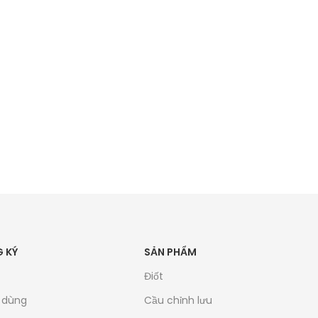
 KÝ
SẢN PHẨM
Điốt
u dùng
Cầu chỉnh lưu