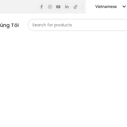
Vietnamese
English
húng Tôi
Russian
Spanish
French
German
Arabic
Turkish
Indonesian
Korean
Japanese