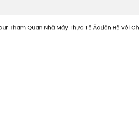
our Tham Quan Nhà Máy Thực Tế Ảo
Liên Hệ Với C
 nhạy cảm