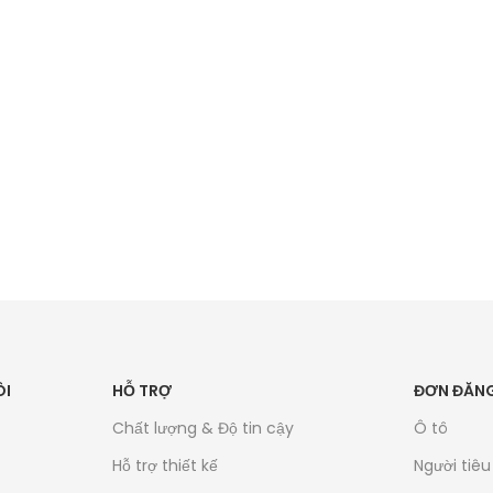
ÔI
HỖ TRỢ
ĐƠN ĐĂNG
Chất lượng & Độ tin cậy
Ô tô
Hỗ trợ thiết kế
Người tiê