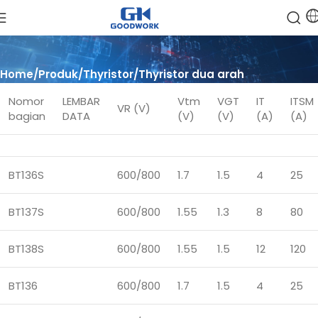
Home
Produk
Thyristor
Thyristor dua arah
Nomor
LEMBAR
Vtm
VGT
IT
ITSM
VR (V)
bagian
DATA
(V)
(V)
(A)
(A)
BT136S
600/800
1.7
1.5
4
25
BT137S
600/800
1.55
1.3
8
80
BT138S
600/800
1.55
1.5
12
120
BT136
600/800
1.7
1.5
4
25