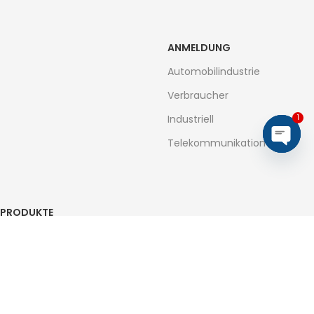
ANMELDUNG
Automobilindustrie
Verbraucher
Industriell
1
Telekommunikation
Open
chaty
PRODUKTE
Dioden
Brückengleichrichter
MOSFETs
Transistoren