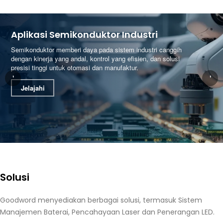
Aplikasi Semikonduktor Industri
Semikonduktor memberi daya pada sistem industri canggih
dengan kinerja yang andal, kontrol yang efisien, dan solusi
presisi tinggi untuk otomasi dan manufaktur.
'
'
Jelajahi
Solusi
Goodword menyediakan berbagai solusi, termasuk
Sistem
Manajemen Baterai
, Pencahayaan Laser dan
Penerangan LED
.