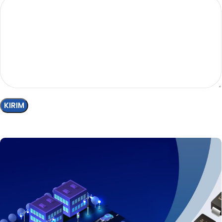
Basis kerja sama industri-
akademisi-penelitian-kerja sama
multi-pihak