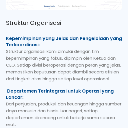
Penghargaan Korporat
Keunggulan yang diakui di seluruh industri:
Goodwork telah meraih berbagai penghargaan atas
inovasi, kualitas, dan kemajuan berkelanjutan.
Penghargaan-penghargaan ini mencerminkan
komitmen kami dalam mengembangkan teknologi
dan menyediakan solusi elektronik yang andal dan
dipercaya oleh mitra di berbagai sektor.
Kemitraan yang Kuat dan Kolaborasi Akademik:
Kerja sama jangka panjang kami dengan perguruan
tinggi dan asosiasi industri mendukung penelitian
berkelanjutan, pengembangan talenta, dan
terobosan teknis. Pengakuan ini menyoroti upaya
kami dalam membangun fondasi yang kokoh untuk