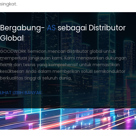
singkat.
Bergabung-
AS
sebagai Distributor
Global
GOODWORK Semicon mencari distributor global untuk
memperluas jangkauan kami. Kami menawarkan dukungan
teknik dan teknis yang komprehensif untuk memastikan
kesuksesan Anda dalam memberikan solusi semikonduktor
berkualitas tinggi di seluruh dunia.
LIHAT LEBIH BANYAK