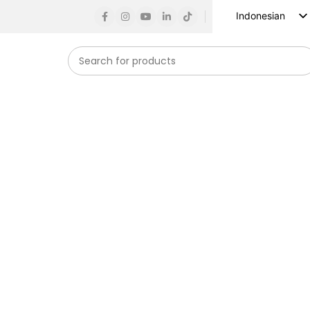
Indonesian
English
Russian
Spanish
French
German
Arabic
Turkish
Vietnamese
Korean
Japanese