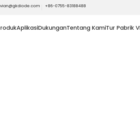
ivian@gkdiode.com
+86-0755-83188488
Produk
Aplikasi
Dukungan
Tentang Kami
Tur Pabrik V
Home
Produk
Transistor
Transistor Digital