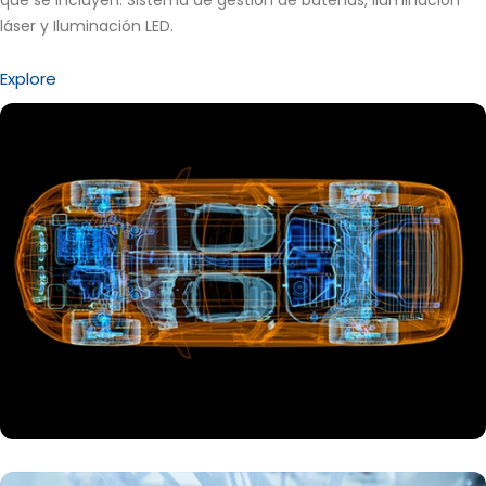
que se incluyen:
Sistema de gestión de baterías
, Iluminación
láser y
Iluminación LED
.
Explore