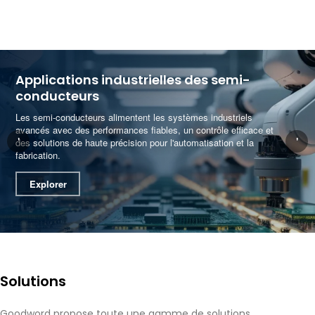
Applications industrielles des semi-
conducteurs
Les semi-conducteurs alimentent les systèmes industriels
avancés avec des performances fiables, un contrôle efficace et
'
'
des solutions de haute précision pour l'automatisation et la
fabrication.
Explorer
Solutions
Goodword propose toute une gamme de solutions,