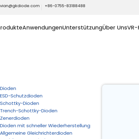
ivian@gkdiode.com
+86-0755-83188488
Produkte
Anwendungen
Unterstützung
Über Uns
VR-
Home
Produkte
Schutz der Lithium-Batterie
Dioden
ESD-Schutzdioden
Schottky-Dioden
Trench-Schottky-Dioden
Zenerdioden
Dioden mit schneller Wiederherstellung
Allgemeine Gleichrichterdioden