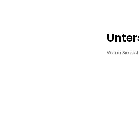
Unter
Wenn Sie sich
Gutes Wo
Vielzahl v
Support z
Kontakt 