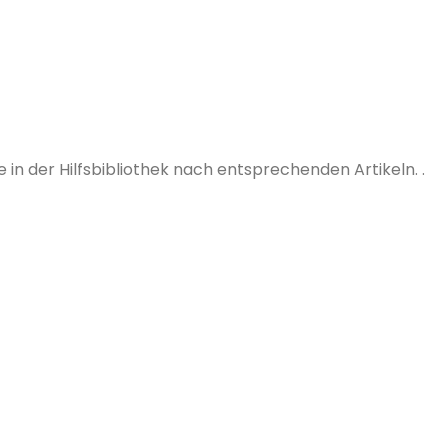
in der Hilfsbibliothek nach entsprechenden Artikeln. .
seren
Bleiben Sie auf dem Laufenden
gen
mit
Gutes Wort
für neue
Produkte, Veranstaltungen und
triebsteam
technische Einblicke!
Jetzt abonnieren