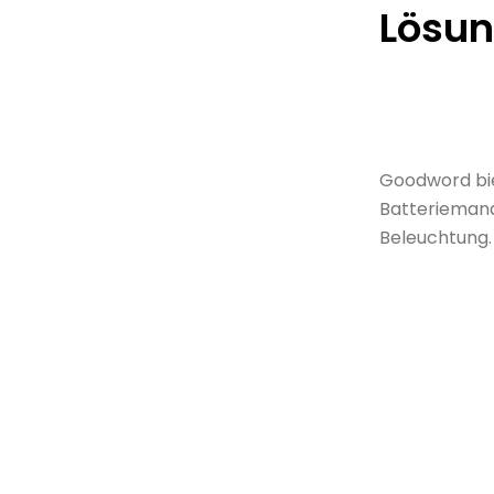
Lösu
Goodword bie
Batteriema
Beleuchtung
.