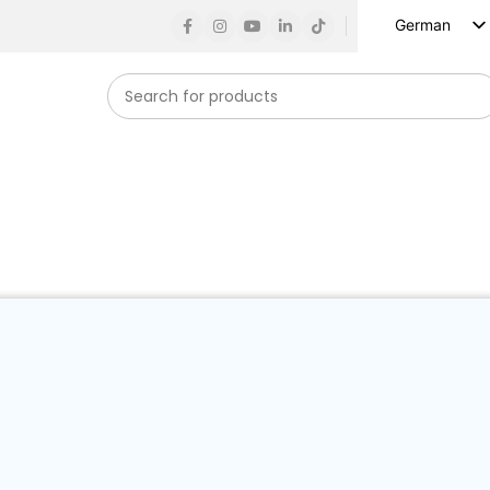
German
English
Russian
Spanish
French
Arabic
Turkish
Vietnamese
Indonesian
Korean
Japanese