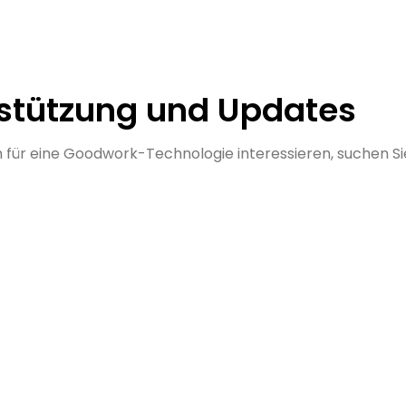
stützung und Updates
 für eine Goodwork-Technologie interessieren, suchen Sie 
rt
bietet Ihnen eine
Sie haben Fragen zu un
on Möglichkeiten, den
Produkten oder benöti
u kontaktieren.
Unterstützung bei der
Gestaltung? Unser Ver
Optionen
ist für Sie da!
E-Mail-Verkauf