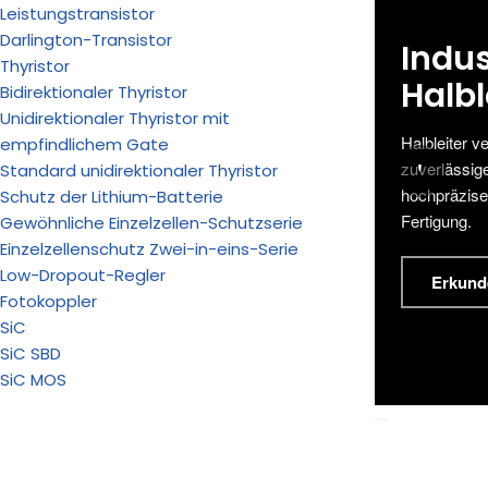
Leistungstransistor
Darlington-Transistor
Indus
Thyristor
Halb
Bidirektionaler Thyristor
Unidirektionaler Thyristor mit
Halbleiter v
empfindlichem Gate
'
zuverlässige
Standard unidirektionaler Thyristor
hochpräzise
Schutz der Lithium-Batterie
Fertigung.
Gewöhnliche Einzelzellen-Schutzserie
Einzelzellenschutz Zwei-in-eins-Serie
Low-Dropout-Regler
Erkund
Fotokoppler
SiC
SiC SBD
SiC MOS