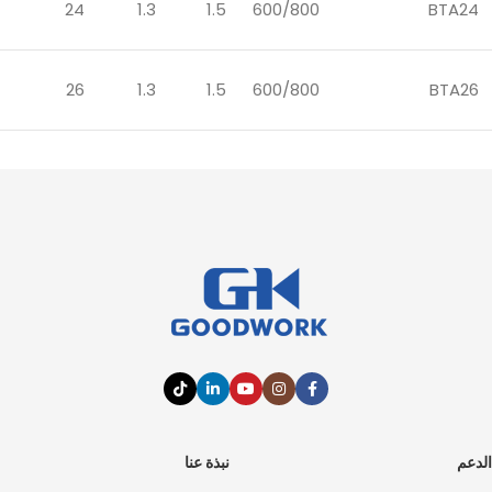
24
1.3
1.5
600/800
BTA24
26
1.3
1.5
600/800
BTA26
الدعم
نبذة عنا