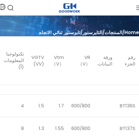
Home
المنتجات
الثايرستور
ثايرستور ثنائي الاتجاه
تكنولوجيا
رقم
ورقة
VR
Vtm
VGTV
المعلومات
الجزء
البيانات
（V）
（V）
(VV)
(أ)
4
1.5
1.7
600/800
BT136S
8
1.3
1.55
600/800
BT137S