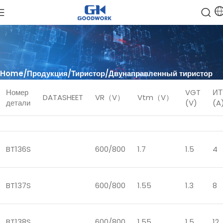
Home
Продукция
Тиристор
Двунаправленный тиристор
Номер
VGT
ИТ
DATASHEET
VR（V）
Vtm（V）
детали
(V)
(A
BT136S
600/800
1.7
1.5
4
BT137S
600/800
1.55
1.3
8
BT138S
600/800
1.55
1.5
12