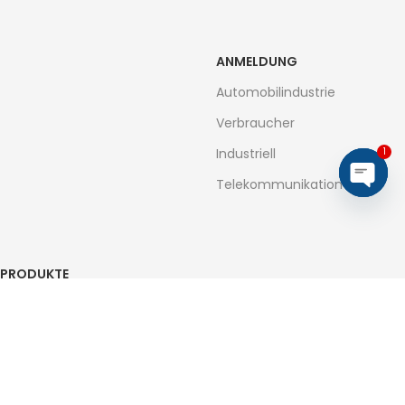
ANMELDUNG
Automobilindustrie
Verbraucher
Industriell
1
Telekommunikation
Open
chaty
PRODUKTE
Dioden
Brückengleichrichter
MOSFETs
Transistoren