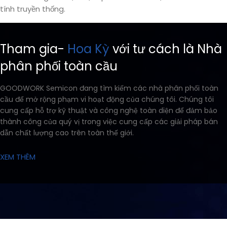
tính truyền thống.
Tham gia-
Hoa Kỳ
với tư cách là Nhà
phân phối toàn cầu
GOODWORK Semicon đang tìm kiếm các nhà phân phối toàn
cầu để mở rộng phạm vi hoạt động của chúng tôi. Chúng tôi
cung cấp hỗ trợ kỹ thuật và công nghệ toàn diện để đảm bảo
thành công của quý vị trong việc cung cấp các giải pháp bán
dẫn chất lượng cao trên toàn thế giới.
XEM THÊM