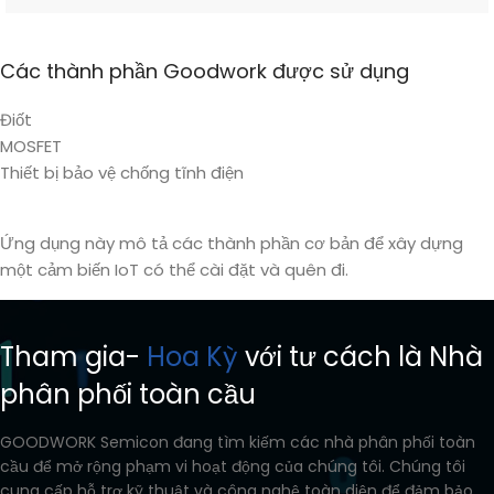
Các thành phần Goodwork được sử dụng
Điốt
MOSFET
Thiết bị bảo vệ chống tĩnh điện
Ứng dụng này mô tả các thành phần cơ bản để xây dựng
một cảm biến IoT có thể cài đặt và quên đi.
Tham gia-
Hoa Kỳ
với tư cách là Nhà
phân phối toàn cầu
GOODWORK Semicon đang tìm kiếm các nhà phân phối toàn
cầu để mở rộng phạm vi hoạt động của chúng tôi. Chúng tôi
cung cấp hỗ trợ kỹ thuật và công nghệ toàn diện để đảm bảo