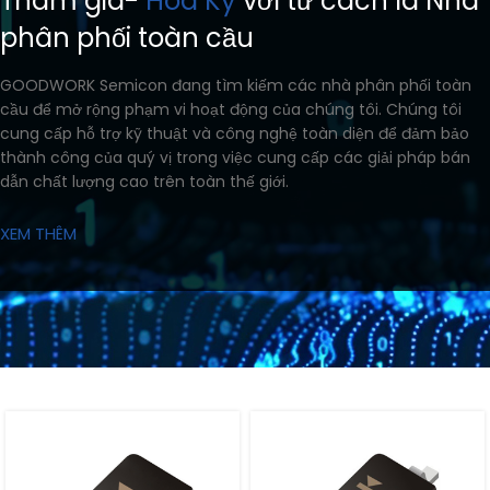
Tham gia-
Hoa Kỳ
với tư cách là Nhà
phân phối toàn cầu
GOODWORK Semicon đang tìm kiếm các nhà phân phối toàn
cầu để mở rộng phạm vi hoạt động của chúng tôi. Chúng tôi
cung cấp hỗ trợ kỹ thuật và công nghệ toàn diện để đảm bảo
thành công của quý vị trong việc cung cấp các giải pháp bán
dẫn chất lượng cao trên toàn thế giới.
XEM THÊM