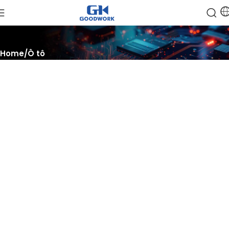
Home
Ô tô
Sáng tạo, Tích hợp, Tăng tốc
Khám phá tương lai của các giải pháp ô tô, kết nối với các nhà
lãnh đạo ngành.
Và thúc đẩy thành công của bạn với công nghệ bán dẫn tiên
tiến nhất.