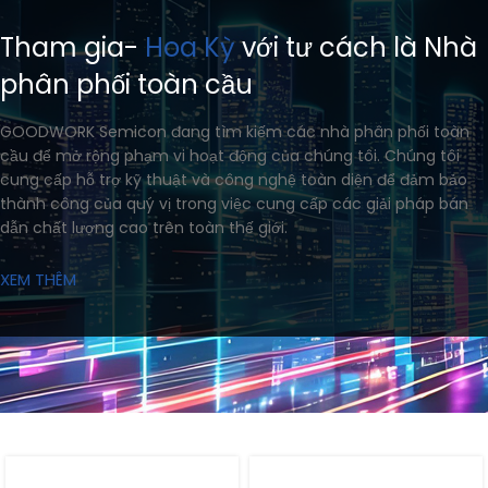
Tham gia-
Hoa Kỳ
với tư cách là Nhà
phân phối toàn cầu
GOODWORK Semicon đang tìm kiếm các nhà phân phối toàn
cầu để mở rộng phạm vi hoạt động của chúng tôi. Chúng tôi
cung cấp hỗ trợ kỹ thuật và công nghệ toàn diện để đảm bảo
thành công của quý vị trong việc cung cấp các giải pháp bán
dẫn chất lượng cao trên toàn thế giới.
XEM THÊM