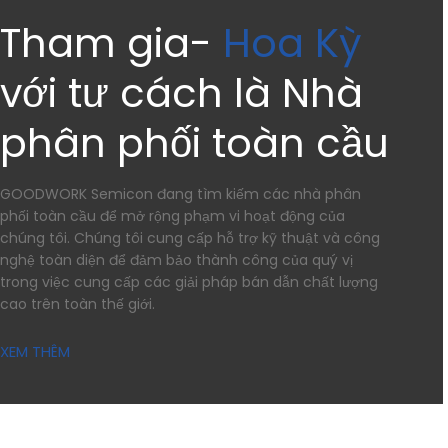
Tham gia-
Hoa Kỳ
với tư cách là Nhà
phân phối toàn cầu
GOODWORK Semicon đang tìm kiếm các nhà phân
phối toàn cầu để mở rộng phạm vi hoạt động của
chúng tôi. Chúng tôi cung cấp hỗ trợ kỹ thuật và công
nghệ toàn diện để đảm bảo thành công của quý vị
trong việc cung cấp các giải pháp bán dẫn chất lượng
cao trên toàn thế giới.
XEM THÊM