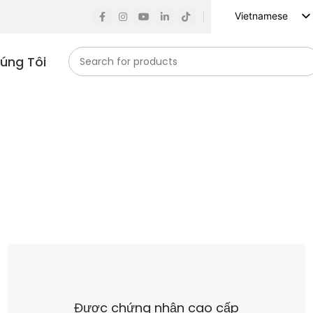
Vietnamese
English
húng Tôi
Russian
Spanish
French
German
Arabic
Turkish
Indonesian
Korean
Japanese
Được chứng nhận cao cấp