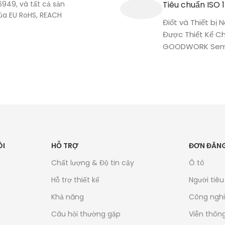
949, và tất cả sản
Tiêu chuẩn ISO 
ủa EU RoHS, REACH
Điốt và Thiết bị
Được Thiết Kế Ch
GOODWORK Sem
ÔI
HỖ TRỢ
ĐƠN ĐĂNG
Chất lượng & Độ tin cậy
Ô tô
Hỗ trợ thiết kế
Người tiê
Khả năng
Công ngh
Câu hỏi thường gặp
Viễn thôn