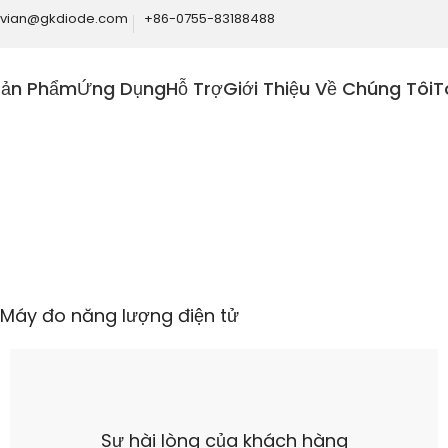
ivian@gkdiode.com
+86-0755-83188488
Sản Phẩm
Ứng Dụng
Hỗ Trợ
Giới Thiệu Về Chúng Tôi
T
Home
Công nghiệp
Máy đo năng lượng điện tử
Máy đo năng lượng điện tử
Sự hài lòng của khách hàng