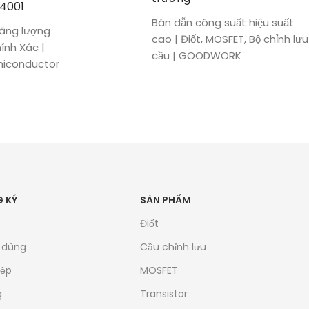
14001
Bán dẫn công suất hiệu suất
 Năng lượng
cao | Điốt, MOSFET, Bộ chỉnh lưu
ính Xác |
cầu | GOODWORK
iconductor
 KÝ
SẢN PHẨM
Điốt
u dùng
Cầu chỉnh lưu
iệp
MOSFET
g
Transistor