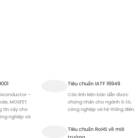
9001
Tiêu chuẩn IATF 16949
conductor –
Các linh kiện bán dẫn được
iode, MOSFET
chứng nhận cho ngành ô tô,
g tin cậy cho
công nghiệp và hệ thống điện.
công nghiệp và
Tiêu chuẩn RoHS về môi
trường