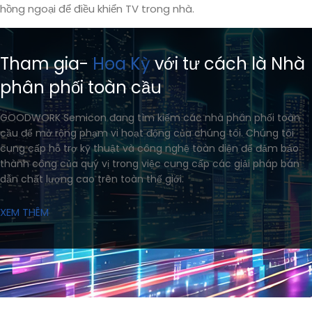
hồng ngoại để điều khiển TV trong nhà.
Tham gia-
Hoa Kỳ
với tư cách là Nhà
phân phối toàn cầu
GOODWORK Semicon đang tìm kiếm các nhà phân phối toàn
cầu để mở rộng phạm vi hoạt động của chúng tôi. Chúng tôi
cung cấp hỗ trợ kỹ thuật và công nghệ toàn diện để đảm bảo
thành công của quý vị trong việc cung cấp các giải pháp bán
dẫn chất lượng cao trên toàn thế giới.
XEM THÊM