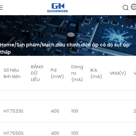
Home
Sản phẩm
Mạch điều chỉnh điện áp có độ sụt áp
thấp
BẢNG
Dòng
Số hiệu
Pd
IKA
DỮ
ra
VKM(V)
linh kiện
(mW)
(mA)
LIỆU
(mA)
HT7533S
400
100
2
HT7550S
400
100
2