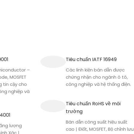
9001
Tiêu chuẩn IATF 16949
conductor –
Các linh kiện bán dẫn được
iode, MOSFET
chứng nhận cho ngành ô tô,
g tin cậy cho
công nghiệp và hệ thống điện.
công nghiệp và
Tiêu chuẩn RoHS về môi
trường
14001
Bán dẫn công suất hiệu suất
 Năng lượng
cao | Điốt, MOSFET, Bộ chỉnh lưu
ính Xác |