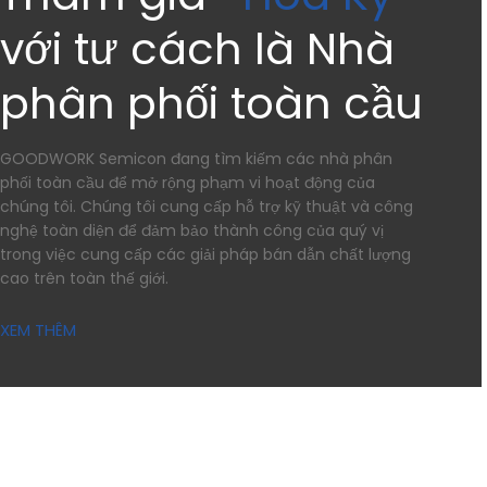
với tư cách là Nhà
phân phối toàn cầu
GOODWORK Semicon đang tìm kiếm các nhà phân
phối toàn cầu để mở rộng phạm vi hoạt động của
chúng tôi. Chúng tôi cung cấp hỗ trợ kỹ thuật và công
nghệ toàn diện để đảm bảo thành công của quý vị
trong việc cung cấp các giải pháp bán dẫn chất lượng
cao trên toàn thế giới.
XEM THÊM