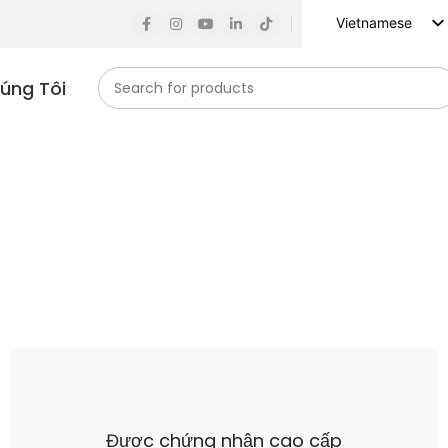
Vietnamese
English
húng Tôi
Russian
Spanish
French
German
Arabic
Turkish
Indonesian
Korean
Japanese
Được chứng nhận cao cấp