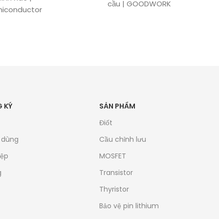
cầu | GOODWORK
iconductor
 KÝ
SẢN PHẨM
Điốt
u dùng
Cầu chỉnh lưu
iệp
MOSFET
g
Transistor
Thyristor
Bảo vệ pin lithium