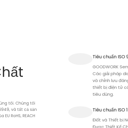
Tiêu chuẩn ISO 
Chất
GOODWORK Semi
Các giải pháp d
và chỉnh lưu đán
thiết bị điện tử 
tiêu dùng.
úng tôi. Chúng tôi
949, và tất cả sản
Tiêu chuẩn ISO 
ủa EU RoHS, REACH
Điốt và Thiết bị
Được Thiết Kế Ch