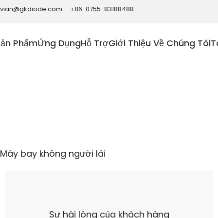
ivian@gkdiode.com
+86-0755-83188488
Sản Phẩm
Ứng Dụng
Hỗ Trợ
Giới Thiệu Về Chúng Tôi
T
Home
Người tiêu dùng
Máy bay không người lái
Máy bay không người lái
Sự hài lòng của khách hàng