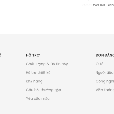
GOODWORK Sem
ÔI
HỖ TRỢ
ĐƠN ĐĂNG
Chất lượng & Độ tin cậy
Ô tô
Hỗ trợ thiết kế
Người tiê
Khả năng
Công ngh
Câu hỏi thường gặp
Viễn thôn
Yêu cầu mẫu