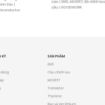
cao | Điốt, MOSFET, Bộ chỉnh lưu
ính Xác |
cầu | GOODWORK
iconductor
 KÝ
SẢN PHẨM
Điốt
u dùng
Cầu chỉnh lưu
iệp
MOSFET
g
Transistor
Thyristor
Bảo vệ pin lithium