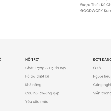
Được Thiết Kế Ch
GOODWORK Sem
ÔI
HỖ TRỢ
ĐƠN ĐĂNG
Chất lượng & Độ tin cậy
Ô tô
Hỗ trợ thiết kế
Người tiê
Khả năng
Công ngh
Câu hỏi thường gặp
Viễn thôn
Yêu cầu mẫu