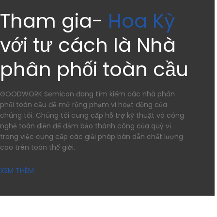
Tham gia-
Hoa Kỳ
với tư cách là Nhà
phân phối toàn cầu
GOODWORK Semicon đang tìm kiếm các nhà phân
phối toàn cầu để mở rộng phạm vi hoạt động của
chúng tôi. Chúng tôi cung cấp hỗ trợ kỹ thuật và công
nghệ toàn diện để đảm bảo thành công của quý vị
trong việc cung cấp các giải pháp bán dẫn chất lượng
cao trên toàn thế giới.
XEM THÊM