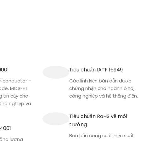
9001
Tiêu chuẩn IATF 16949
conductor –
Các linh kiện bán dẫn được
iode, MOSFET
chứng nhận cho ngành ô tô,
g tin cậy cho
công nghiệp và hệ thống điện.
công nghiệp và
Tiêu chuẩn RoHS về môi
trường
14001
Bán dẫn công suất hiệu suất
 Năng lượng