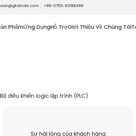
ivian@gkdiode.com
+86-0755-83188488
Sản Phẩm
Ứng Dụng
Hỗ Trợ
Giới Thiệu Về Chúng Tôi
T
Home
Công nghiệp
Bộ điều khiển logic lập trình (PLC)
Bộ điều khiển logic lập trình (PLC)
Sự hài lòng của khách hàng