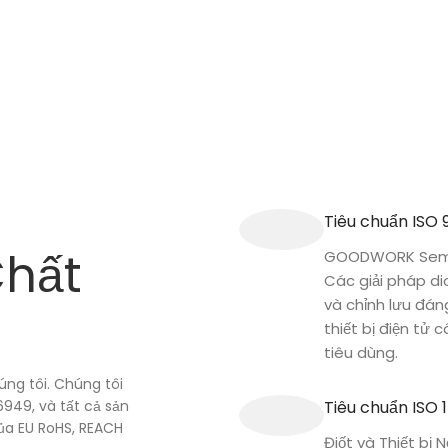
Tiêu chuẩn ISO 
Chất
GOODWORK Semi
Các giải pháp d
và chỉnh lưu đán
thiết bị điện tử 
tiêu dùng.
úng tôi. Chúng tôi
949, và tất cả sản
Tiêu chuẩn ISO 
ủa EU RoHS, REACH
Điốt và Thiết bị