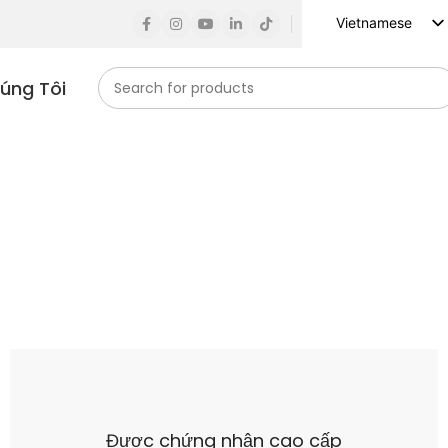
Vietnamese
English
húng Tôi
Russian
Spanish
French
German
Arabic
Turkish
Indonesian
Korean
Japanese
Được chứng nhận cao cấp