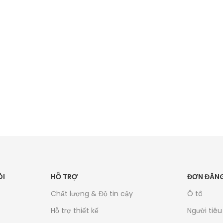
THÁNG 6
ÔI
HỖ TRỢ
ĐƠN ĐĂNG
Chất lượng & Độ tin cậy
Ô tô
Hỗ trợ thiết kế
Người tiê