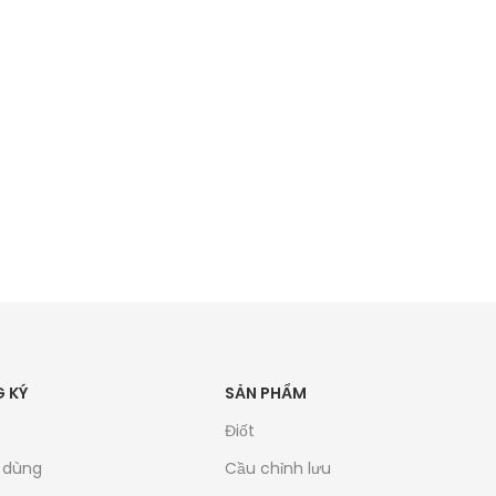
THÁNG 6
 KÝ
SẢN PHẨM
Điốt
u dùng
Cầu chỉnh lưu