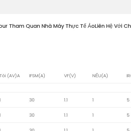
our Tham Quan Nhà Máy Thực Tế Ảo
Liên Hệ Với C
Tôi (AV)A
IFSM(A)
VF(V)
NẾU(A)
IR
1
30
1.1
1
5
1
30
1.1
1
5
1
30
1.1
1
5