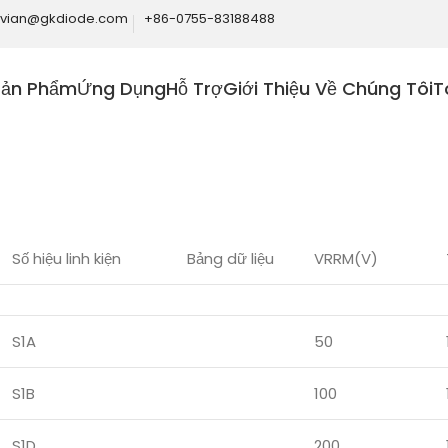
ivian@gkdiode.com
+86-0755-83188488
Sản Phẩm
Ứng Dụng
Hỗ Trợ
Giới Thiệu Về Chúng Tôi
T
Home
Sản phẩm
Điốt
Điốt chỉnh lưu tổng quát
Số hiệu linh kiện
Bảng dữ liệu
VRRM(V)
S1A
50
S1B
100
S1D
200