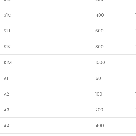
S1G
400
S1J
600
S1K
800
S1M
1000
A1
50
A2
100
A3
200
A4
400