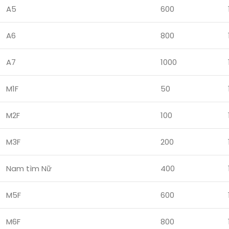
A5
600
A6
800
A7
1000
M1F
50
M2F
100
M3F
200
Nam tìm Nữ
400
M5F
600
M6F
800