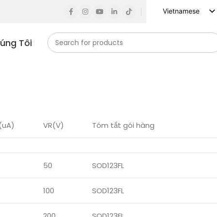
Vietnamese
English
húng Tôi
Russian
Spanish
French
German
Arabic
Turkish
(uA)
VR(V)
Tóm tắt gói hàng
Indonesian
Korean
50
SOD123FL
Japanese
100
SOD123FL
200
SOD123FL