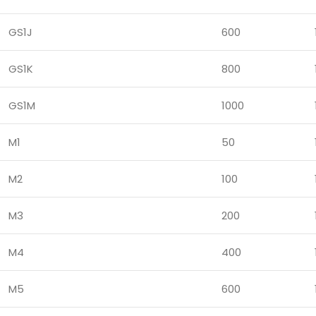
GS1J
600
GS1K
800
GS1M
1000
M1
50
M2
100
M3
200
M4
400
M5
600