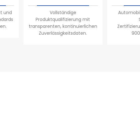
ät und
Vollständige
Automob
ndards
Produktqualifizierung mit
en.
transparenten, kontinuierlichen
Zertifizie
Zuverlässigkeitsdaten.
900