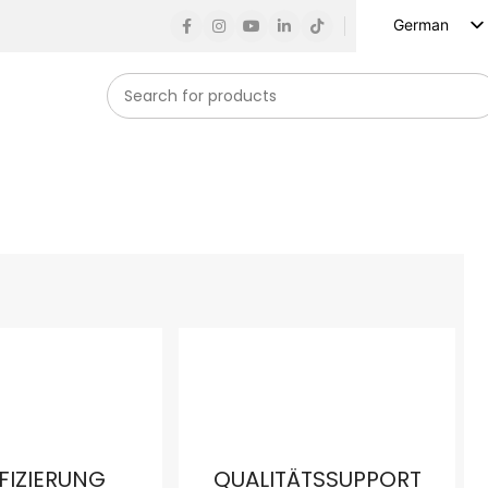
German
English
Russian
Spanish
French
Arabic
Turkish
Vietnamese
Indonesian
Korean
Japanese
IFIZIERUNG
QUALITÄTSSUPPORT