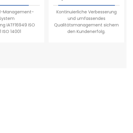
il-Management-
Kontinuierliche Verbesserung
System
und umfassendes
rung IATF16949 ISO
Qualitätsmanagement sichern
1 ISO 14001
den Kundenerfolg.