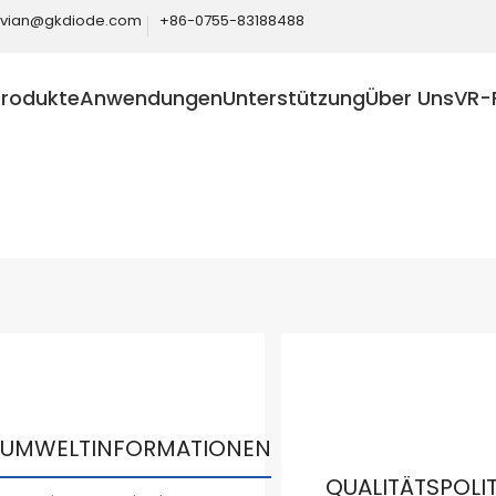
ivian@gkdiode.com
+86-0755-83188488
Produkte
Anwendungen
Unterstützung
Über Uns
VR-
Home
Qualität und Zuverlässigkeit
UMWELTINFORMATIONEN
QUALITÄTSPOLIT