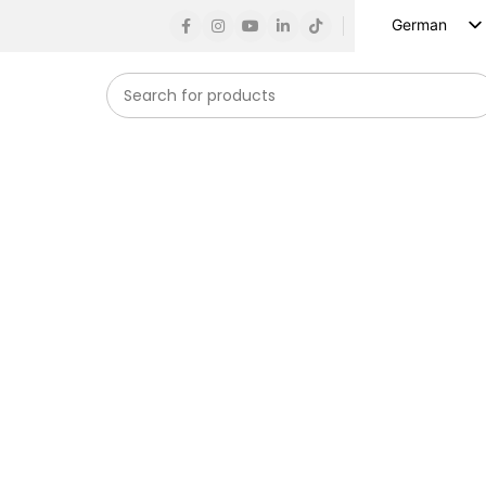
German
English
Russian
Spanish
French
Arabic
Turkish
Vietnamese
Indonesian
Korean
Japanese
starken