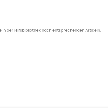
in der Hilfsbibliothek nach entsprechenden Artikeln. .
seren
Bleiben Sie auf dem Laufenden
gen
mit
Gutes Wort
für neue
Produkte, Veranstaltungen und
triebsteam
technische Einblicke!
Jetzt abonnieren