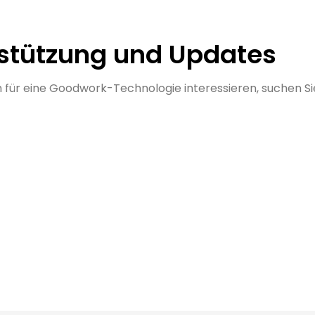
stützung und Updates
 für eine Goodwork-Technologie interessieren, suchen Sie 
rt
bietet Ihnen eine
Sie haben Fragen zu un
on Möglichkeiten, den
Produkten oder benöti
u kontaktieren.
Unterstützung bei der
Gestaltung? Unser Ver
Optionen
ist für Sie da!
E-Mail-Verkauf