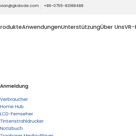
ivian@gkdiode.com
+86-0755-83188488
Produkte
Anwendungen
Unterstützung
Über Uns
VR-
Home
Verbraucher
Anmeldung
Verbraucher
Home Hub
Verbesser
LCD-Fernseher
Tintenstrahldrucker
Boost Computin
Notizbuch
Halbleitertechn
Tragbarer Media-Player