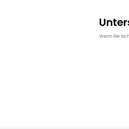
Unter
Wenn Sie sich
Gutes Wo
Vielzahl v
Support z
Kontakt 