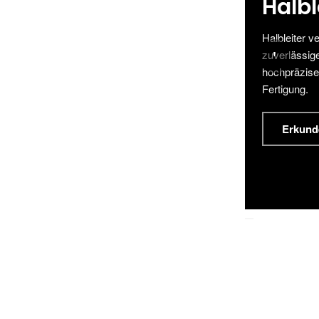
Halb
Halbleiter v
'
zuverlässige
hochpräzise
Fertigung.
Erkund