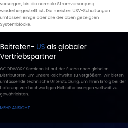
versorgen, bis die normale Stromversorgung
wiederhergestellt ist. Die meisten USV-Schaltungen
umfassen einige oder alle der oben gezeigten
Systemblöcke.
Beitreten-
US
als globaler
Vertriebspartner
GOODWORK Semicon ist auf der Suche nach globalen
Distributoren, um unsere Reichweite zu vergrößern. Wir bieten
umfassende technische Unterstützung, um Ihren Erfolg bei der
Lieferung von hochwertigen Halbleiterlösungen weltweit zu
gewährleisten.
MEHR ANSICHT