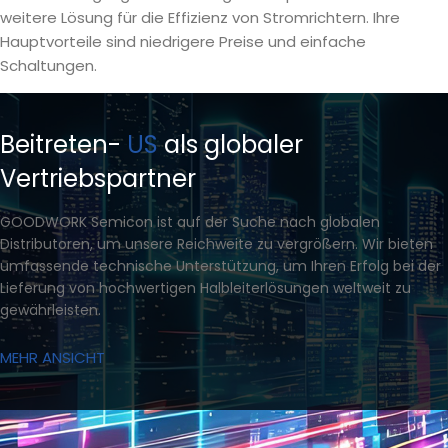
weitere Lösung für die Effizienz von Stromrichtern. Ihre
Hauptvorteile sind niedrigere Preise und einfache
Schaltungen.
Beitreten-
US
als globaler
Vertriebspartner
GOODWORK Semicon ist auf der Suche nach globalen
Distributoren, um unsere Reichweite zu vergrößern. Wir bieten
umfassende technische Unterstützung, um Ihren Erfolg bei der
Lieferung von hochwertigen Halbleiterlösungen weltweit zu
gewährleisten.
MEHR ANSICHT