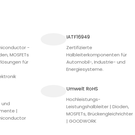
IATF16949
conductor -
Zertifizierte
oden, MOSFETs
Halbleiterkomponenten für
rlösungen für
Automobil-, Industrie- und
Energiesysteme.
ktronik
Umwelt RoHS
Hochleistungs-
n und
Leistungshalbleiter | Dioden,
emente |
MOSFETs, Brückengleichrichter
iconductor
| GOODWORK