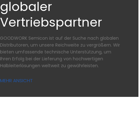
globaler
Vertriebspartner
GOODWORK Semicon ist auf der Suche nach globalen
Distributoren, um unsere Reichweite zu vergrößern. Wir
bieten umfassende technische Unterstützung, um
Ihren Erfolg bei der Lieferung von hochwertigen
Halbleiterlösungen weltweit zu gewährleisten.
MEHR ANSICHT