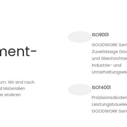
ISO9001
GOODWORK Semi
ment-
Zuverlässige Di
und Gleichrichte
Industrie- und
Unterhaltungsele
m. Wir sind nach
ISO14001
nd Materialien
wie anderen
Präzisionsdiode
Leistungsbauel
GOODWORK Sem