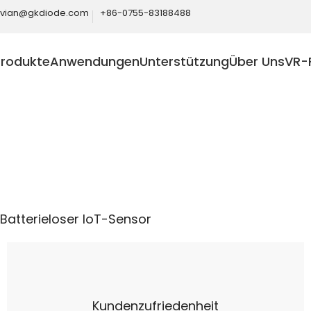
ivian@gkdiode.com
+86-0755-83188488
Produkte
Anwendungen
Unterstützung
Über Uns
VR-
Home
Telekommunikation
Batterieloser IoT-Sensor
Batterieloser IoT-Sensor
Kundenzufriedenheit