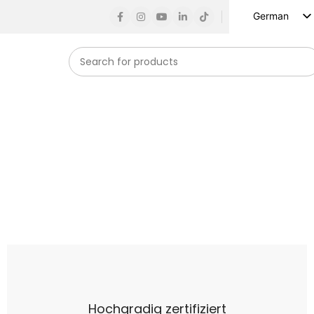
German
English
Russian
Spanish
French
Arabic
Turkish
Vietnamese
Indonesian
Korean
Japanese
Hochgradig zertifiziert