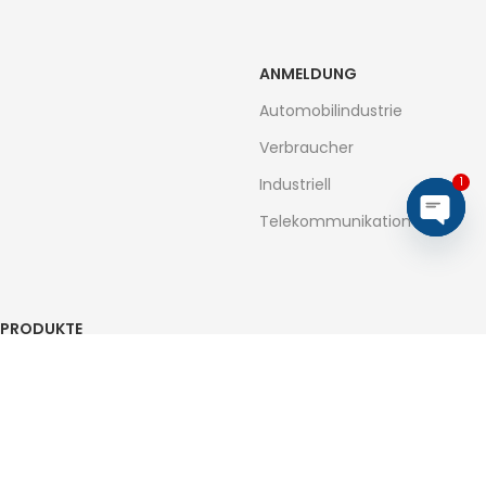
ANMELDUNG
Automobilindustrie
Verbraucher
Industriell
1
Telekommunikation
Open
chaty
PRODUKTE
Dioden
Brückengleichrichter
MOSFETs
Transistoren