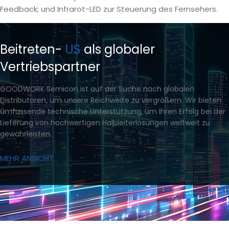
Feedback; und Infrarot-LED zur Steuerung des Fernsehers.
Beitreten-
US
als globaler
Vertriebspartner
GOODWORK Semicon ist auf der Suche nach globalen
Distributoren, um unsere Reichweite zu vergrößern. Wir bieten
umfassende technische Unterstützung, um Ihren Erfolg bei der
Lieferung von hochwertigen Halbleiterlösungen weltweit zu
gewährleisten.
MEHR ANSICHT