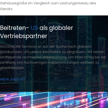
Gehäusegröße im Vergleich zum Leistungsniveau des
Geräts.
Beitreten-
US
als globaler
Vertriebspartner
GOODWORK Semicon ist auf der Suche nach globalen
Distributoren, um unsere Reichweite zu vergrößern. Wir bieten
umfassende technische Unterstützung, um Ihren Erfolg bei der
Lieferung von hochwertigen Halbleiterlösungen weltweit zu
gewährleisten.
MEHR ANSICHT