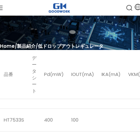
Home
製品紹介
低ドロップアウトレギュレータ
デ
ー
タ
品番
Pd(mW)
IOUT(mA)
IKA(mA)
VKM(
シ
ー
ト
HT7533S
400
100