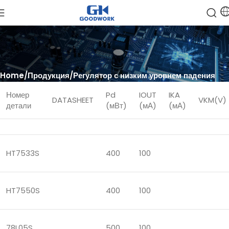
Home
Продукция
Регулятор с низким уровнем падения
Номер
Pd
IOUT
IKA
DATASHEET
VKM(V)
детали
(мВт)
(мА)
(мА)
HT7533S
400
100
HT7550S
400
100
78L05S
500
100