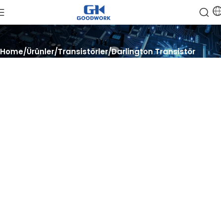
Home
Ürünler
Transistörler
Darlington Transistör