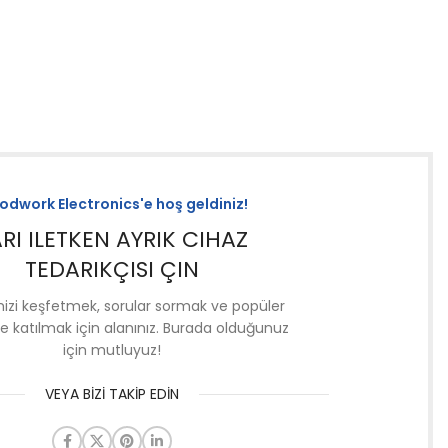
k
ronik
 şok odası.
r
dwork Electronics'e hoş geldiniz!
RI ILETKEN AYRIK CIHAZ
TEDARIKÇISI ÇIN
mizi keşfetmek, sorular sormak ve popüler
e katılmak için alanınız. Burada olduğunuz
için mutluyuz!
VEYA BİZİ TAKİP EDİN