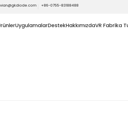
ivian@gkdiode.com
+86-0755-83188488
rünler
Uygulamalar
Destek
Hakkımızda
VR Fabrika T
Home
Yetenekler