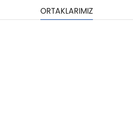
CIHAZ TEDARIKÇISI
Uygulama
ORTAKLARIMIZ
Tüketici Elektroniği
Dizüstü Bilgisayarlar ve
Tabletler için Güç
Kartları