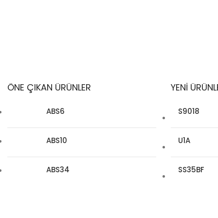
Elektronik Test Yetenekleri
Goodwork Elektronik
Laboratuvarı
Ürün dayan
Yarı İletken Üreticisi
ÖNE ÇIKAN ÜRÜNLER
YENİ ÜRÜNL
ABS6
S9018
ABS10
U1A
ABS34
SS35BF