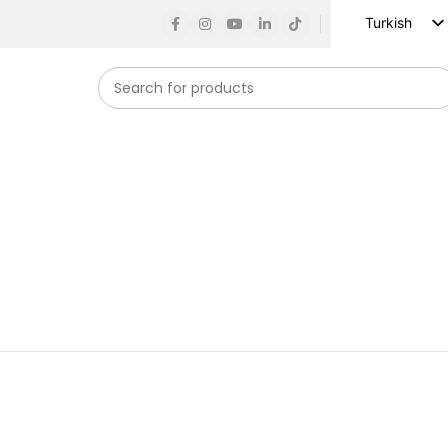
Turkish
English
Russian
Spanish
French
German
Arabic
Vietnamese
Indonesian
Korean
Japanese