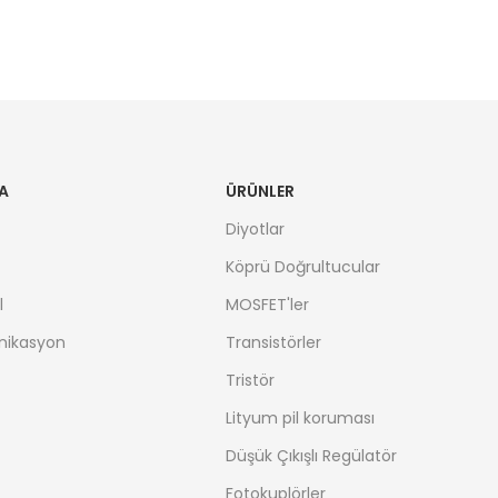
A
ÜRÜNLER
Diyotlar
Köprü Doğrultucular
l
MOSFET'ler
nikasyon
Transistörler
Tristör
Lityum pil koruması
Düşük Çıkışlı Regülatör
Fotokuplörler