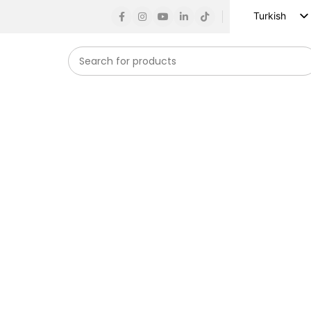
Turkish
English
Russian
Spanish
French
German
Arabic
Vietnamese
Indonesian
Korean
Japanese