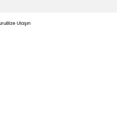
uru
Bize Ulaşın