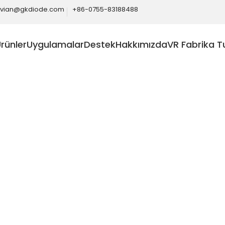
ivian@gkdiode.com
+86-0755-83188488
rünler
Uygulamalar
Destek
Hakkımızda
VR Fabrika T