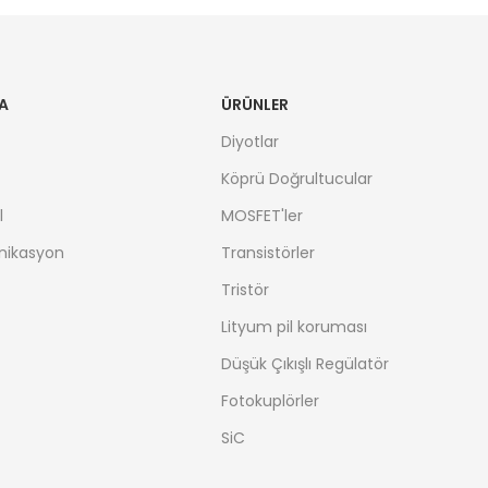
A
ÜRÜNLER
Diyotlar
Köprü Doğrultucular
l
MOSFET'ler
nikasyon
Transistörler
Tristör
Lityum pil koruması
Düşük Çıkışlı Regülatör
Fotokuplörler
SiC