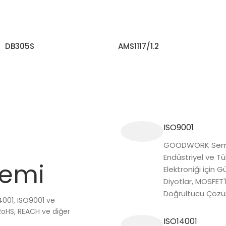
DB305S
AMS1117/1.2
DAHA FAZLA BILGI EDININ
DAHA FAZLA BILGI EDININ
ISO9001
GOODWORK Semi
Endüstriyel ve Tü
temi
Elektroniği için Gü
Diyotlar, MOSFET'
Doğrultucu Çözü
4001, ISO9001 ve
RoHS, REACH ve diğer
ISO14001