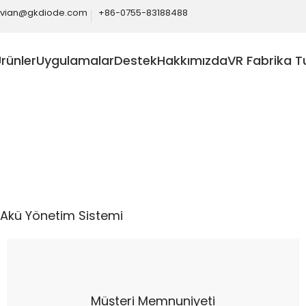
ivian@gkdiode.com
+86-0755-83188488
rünler
Uygulamalar
Destek
Hakkımızda
VR Fabrika T
Home
Otomotiv
Akü Yönetim Sistemi
Akü Yönetim Sistemi
Müşteri Memnuniyeti