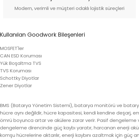
Modern, verimli ve müşteri odaklı lojistik süreçleri
Kullanılan Goodwork Bileşenleri
MOSFET'ler
CAN ESD Koruması
Yük Boşaltma TVS
TVS Koruması
Schottky Diyotlar
Zener Diyotlar
BMS (Batarya Yönetim Sistemi), batarya monitörü ve batarya de
hücre aynı değildir, hücre kapasitesi, kendi kendine deşarj, emp
ömrü boyunca artar ve akülere zarar verir. Pasif dengeleme v
dengeleme direncinde güç kaybı yaratır, harcanan enerji akünün 
komşu hücrelerine aktarılır, enerji kaybını azaltmak için güç a