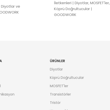
İletkenleri | Diyotlar, MOSFET'ler,
 Diyotlar ve
Köprü Doğrultucular |
| GOODWORK
GOODWORK
A
ÜRÜNLER
Diyotlar
Köprü Doğrultucular
l
MOSFET'ler
nikasyon
Transistörler
Tristör