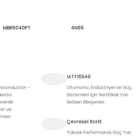
MBR6040PT
4N65
DAHA FAZLA BILGI EDININ
DAHA FAZLA BILGI EDININ
IATF16949
conductor -
Otomotiv, Endüstriyel ve Güç
ketici
Sistemleri için Sertifikalı Yarı
venilir
İletken Bileşenler.
ler ve
mleri
Çevresel RoHS
Yüksek Performanslı Güç Yarı