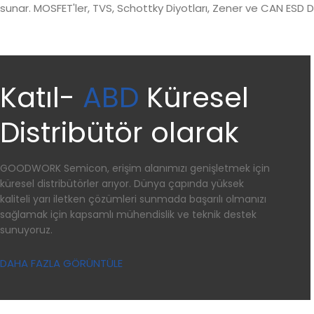
sunar. MOSFET'ler, TVS, Schottky Diyotları, Zener ve CAN ESD Di
Katıl-
ABD
Küresel
Distribütör olarak
GOODWORK Semicon, erişim alanımızı genişletmek için
küresel distribütörler arıyor. Dünya çapında yüksek
kaliteli yarı iletken çözümleri sunmada başarılı olmanızı
sağlamak için kapsamlı mühendislik ve teknik destek
sunuyoruz.
DAHA FAZLA GÖRÜNTÜLE