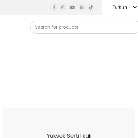
Turkish
English
Russian
Spanish
French
German
Arabic
Vietnamese
Indonesian
Korean
Japanese
Yüksek Sertifikalı