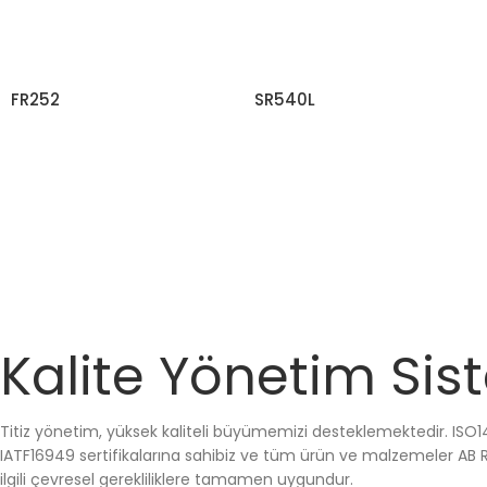
FR252
SR540L
DAHA FAZLA BILGI EDININ
DAHA FAZLA BILGI EDININ
Kalite Yönetim Sis
Titiz yönetim, yüksek kaliteli büyümemizi desteklemektedir. ISO1
IATF16949 sertifikalarına sahibiz ve tüm ürün ve malzemeler AB 
ilgili çevresel gerekliliklere tamamen uygundur.