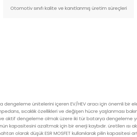
Otomotiv sınıfı kalite ve kanıtlanmış üretim süreçleri
ngeleme ünitelerini içeren EV/HEV aracı için önemli bir elekt
edans, sıcaklık özellikleri ve değişen hücre yaşlanması bakımınd
e aktif dengeleme olmak üzere iki tür batarya dengeleme yönt
kapasitesini azaltmak için bir enerji kaybıdır. üretilen ısı akü
nahtarı olarak düşük ESR MOSFET kullanılarak pilin kapasitesi a