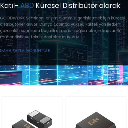
Katıl-
ABD
Küresel Distribütör olarak
GOODWORK Semicon, erişim alanımızı genişletmek için küresel
distribütörler arıyor. Dünya çapında yüksek kaliteli yarı iletken
çözümleri sunmada başarılı olmanızı sağlamak için kapsamlı
mühendislik ve teknik destek sunuyoruz.
DAHA FAZLA GÖRÜNTÜLE