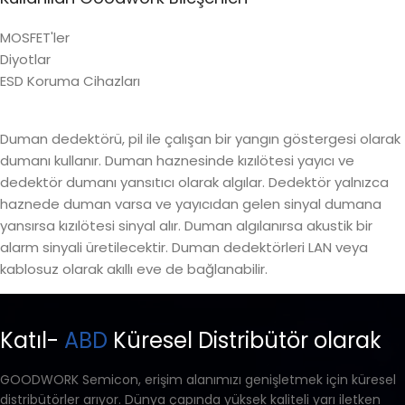
MOSFET'ler
Diyotlar
ESD Koruma Cihazları
Duman dedektörü, pil ile çalışan bir yangın göstergesi olarak
dumanı kullanır. Duman haznesinde kızılötesi yayıcı ve
dedektör dumanı yansıtıcı olarak algılar. Dedektör yalnızca
haznede duman varsa ve yayıcıdan gelen sinyal dumana
yansırsa kızılötesi sinyal alır. Duman algılanırsa akustik bir
alarm sinyali üretilecektir. Duman dedektörleri LAN veya
kablosuz olarak akıllı eve de bağlanabilir.
Katıl-
ABD
Küresel Distribütör olarak
GOODWORK Semicon, erişim alanımızı genişletmek için küresel
distribütörler arıyor. Dünya çapında yüksek kaliteli yarı iletken