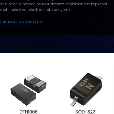
çözümleri sunmada başarılı olmanızı sağlamak için kapsamlı
mühendislik ve teknik destek sunuyoruz.
DAHA FAZLA GÖRÜNTÜLE
DFN1006
SOD-323