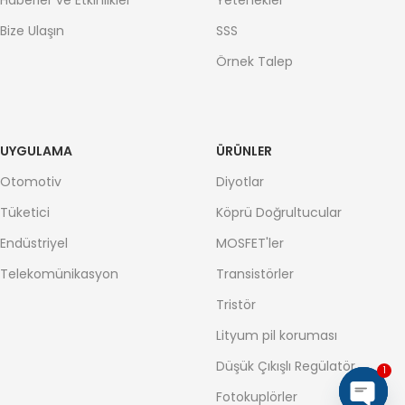
Haberler ve Etkinlikler
Yetenekler
Bize Ulaşın
SSS
Örnek Talep
UYGULAMA
ÜRÜNLER
Otomotiv
Diyotlar
Tüketici
Köprü Doğrultucular
Endüstriyel
MOSFET'ler
Telekomünikasyon
Transistörler
Tristör
Lityum pil koruması
Düşük Çıkışlı Regülatör
1
Fotokuplörler