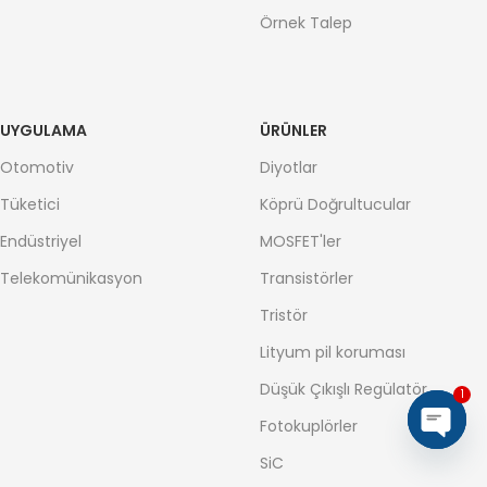
Örnek Talep
UYGULAMA
ÜRÜNLER
Otomotiv
Diyotlar
Tüketici
Köprü Doğrultucular
Endüstriyel
MOSFET'ler
Telekomünikasyon
Transistörler
Tristör
Lityum pil koruması
Düşük Çıkışlı Regülatör
1
Fotokuplörler
Open
SiC
chaty