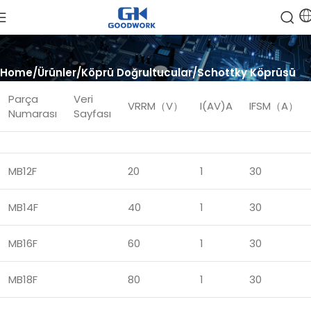
Home
Ürünler
Köprü Doğrultucular
Schottky Köprüsü
Parça
Veri
VRRM（V）
I(AV)A
IFSM（A）
Numarası
Sayfası
MB12F
20
1
30
MB14F
40
1
30
MB16F
60
1
30
MB18F
80
1
30