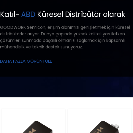
Katıl-
ABD
Küresel Distribütör olarak
GOODWORK Semicon, erişim alanımızı genişletmek için küresel
distribütörler arıyor. Dünya çapında yüksek kaliteli yarı iletken
çözümleri sunmada başarılı olmanızı sağlamak için kapsamlı
mühendislik ve teknik destek sunuyoruz.
DAHA FAZLA GÖRÜNTÜLE