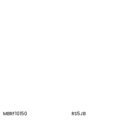
MBRF10150
RS5JB
DAHA FAZLA BILGI EDININ
DAHA FAZLA BILGI EDININ