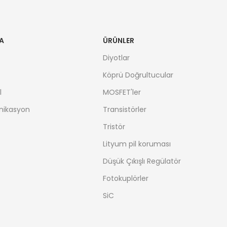
A
ÜRÜNLER
Diyotlar
Köprü Doğrultucular
l
MOSFET'ler
nikasyon
Transistörler
Tristör
Lityum pil koruması
Düşük Çıkışlı Regülatör
Fotokuplörler
SiC