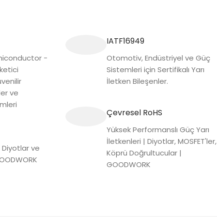
IATF16949
conductor -
Otomotiv, Endüstriyel ve Güç
ketici
Sistemleri için Sertifikalı Yarı
venilir
İletken Bileşenler.
ler ve
mleri
Çevresel RoHS
Yüksek Performanslı Güç Yarı
İletkenleri | Diyotlar, MOSFET'ler,
 Diyotlar ve
Köprü Doğrultucular |
| GOODWORK
GOODWORK