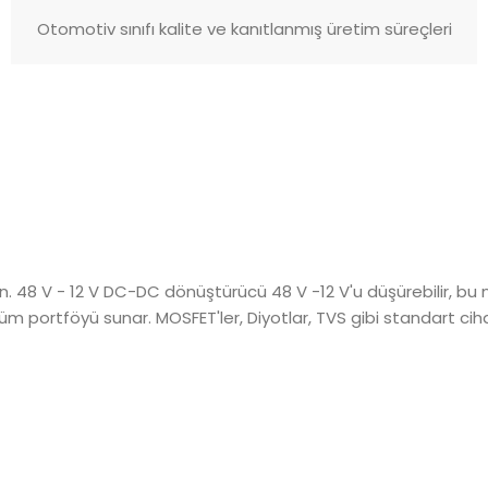
Otomotiv sınıfı kalite ve kanıtlanmış üretim süreçleri
çin. 48 V - 12 V DC-DC dönüştürücü 48 V -12 V'u düşürebilir, b
m portföyü sunar. MOSFET'ler, Diyotlar, TVS gibi standart ciha