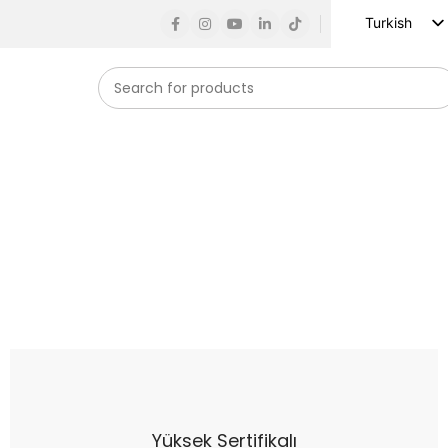
Turkish
English
Russian
Spanish
French
German
Arabic
Vietnamese
Indonesian
Korean
Japanese
Yüksek Sertifikalı