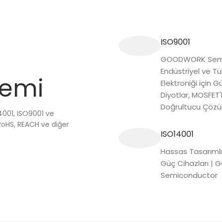
ISO9001
GOODWORK Semi
Endüstriyel ve Tü
temi
Elektroniği için Gü
Diyotlar, MOSFET'
Doğrultucu Çözü
4001, ISO9001 ve
RoHS, REACH ve diğer
ISO14001
Hassas Tasarımlı
Güç Cihazları 
Semiconductor