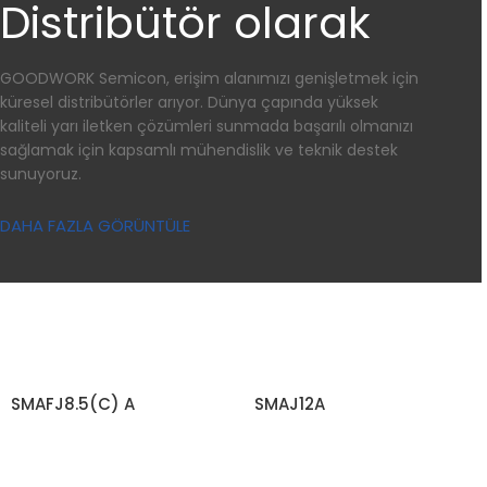
Distribütör olarak
GOODWORK Semicon, erişim alanımızı genişletmek için
küresel distribütörler arıyor. Dünya çapında yüksek
kaliteli yarı iletken çözümleri sunmada başarılı olmanızı
sağlamak için kapsamlı mühendislik ve teknik destek
sunuyoruz.
DAHA FAZLA GÖRÜNTÜLE
SMAFJ8.5(C) A
SMAJ12A
DAHA FAZLA BILGI EDININ
DAHA FAZLA BILGI EDININ