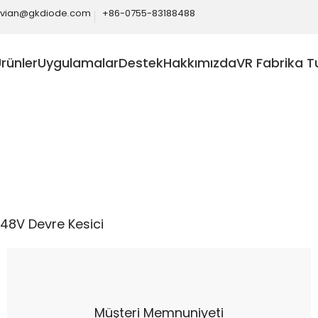
ivian@gkdiode.com
+86-0755-83188488
rünler
Uygulamalar
Destek
Hakkımızda
VR Fabrika T
Home
Otomotiv
48V Devre Kesici
48V Devre Kesici
Müşteri Memnuniyeti