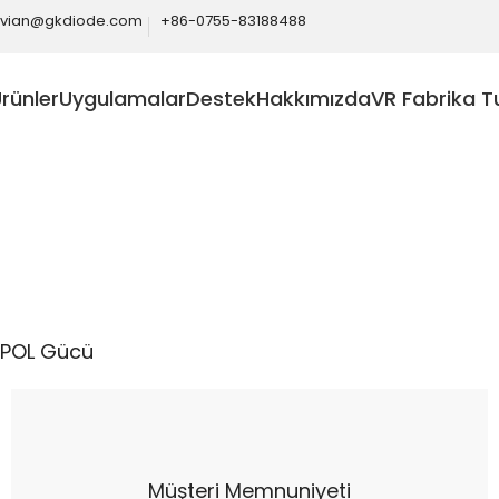
ivian@gkdiode.com
+86-0755-83188488
rünler
Uygulamalar
Destek
Hakkımızda
VR Fabrika T
Home
Telekomünikasyon
POL Gücü
POL Gücü
Müşteri Memnuniyeti