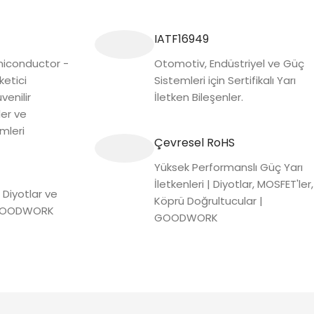
IATF16949
conductor -
Otomotiv, Endüstriyel ve Güç
ketici
Sistemleri için Sertifikalı Yarı
venilir
İletken Bileşenler.
ler ve
mleri
Çevresel RoHS
Yüksek Performanslı Güç Yarı
İletkenleri | Diyotlar, MOSFET'ler,
 Diyotlar ve
Köprü Doğrultucular |
| GOODWORK
GOODWORK