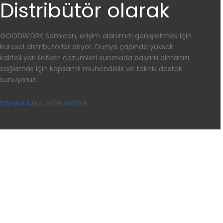
Distribütör olarak
GOODWORK Semicon, erişim alanımızı genişletmek için
küresel distribütörler arıyor. Dünya çapında yüksek
kaliteli yarı iletken çözümleri sunmada başarılı olmanızı
sağlamak için kapsamlı mühendislik ve teknik destek
sunuyoruz.
DAHA FAZLA GÖRÜNTÜLE