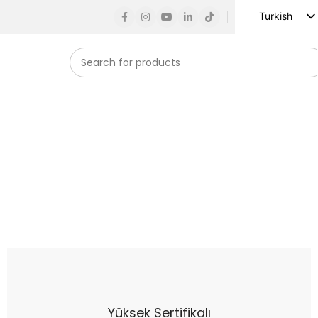
Turkish
English
Russian
Spanish
French
German
Arabic
Vietnamese
Indonesian
Korean
Japanese
Yüksek Sertifikalı