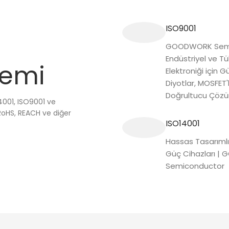
ISO9001
GOODWORK Semi
Endüstriyel ve Tü
temi
Elektroniği için Gü
Diyotlar, MOSFET'
Doğrultucu Çözü
4001, ISO9001 ve
RoHS, REACH ve diğer
ISO14001
Hassas Tasarımlı
Güç Cihazları 
Semiconductor